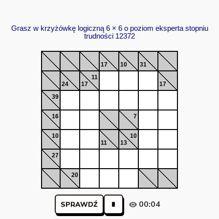
Grasz w krzyżówkę logiczną 6 × 6 o poziom eksperta stopniu
trudności 12372
17
10
31
11
24
17
17
39
16
7
10
10
11
13
27
20
00:04
SPRAWDŹ