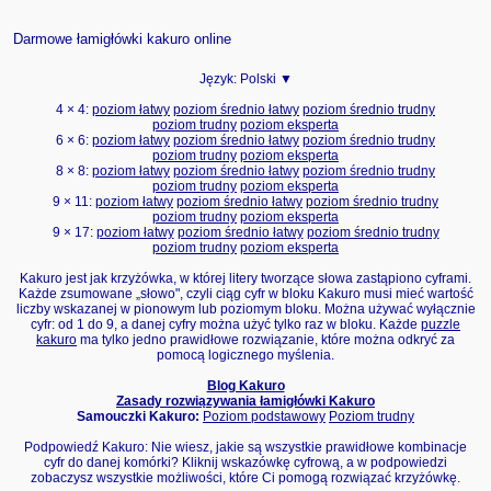
Darmowe łamigłówki kakuro online
Język:
Polski ▼
4 × 4:
poziom łatwy
poziom średnio łatwy
poziom średnio trudny
poziom trudny
poziom eksperta
6 × 6:
poziom łatwy
poziom średnio łatwy
poziom średnio trudny
poziom trudny
poziom eksperta
8 × 8:
poziom łatwy
poziom średnio łatwy
poziom średnio trudny
poziom trudny
poziom eksperta
9 × 11:
poziom łatwy
poziom średnio łatwy
poziom średnio trudny
poziom trudny
poziom eksperta
9 × 17:
poziom łatwy
poziom średnio łatwy
poziom średnio trudny
poziom trudny
poziom eksperta
Kakuro jest jak krzyżówka, w której litery tworzące słowa zastąpiono cyframi.
Każde zsumowane „słowo", czyli ciąg cyfr w bloku Kakuro musi mieć wartość
liczby wskazanej w pionowym lub poziomym bloku. Można używać wyłącznie
cyfr: od 1 do 9, a danej cyfry można użyć tylko raz w bloku. Każde
puzzle
kakuro
ma tylko jedno prawidłowe rozwiązanie, które można odkryć za
pomocą logicznego myślenia.
Blog Kakuro
Zasady rozwiązywania łamigłówki Kakuro
Samouczki Kakuro:
Poziom podstawowy
Poziom trudny
Podpowiedź Kakuro: Nie wiesz, jakie są wszystkie prawidłowe kombinacje
cyfr do danej komórki? Kliknij wskazówkę cyfrową, a w podpowiedzi
zobaczysz wszystkie możliwości, które Ci pomogą rozwiązać krzyżówkę.